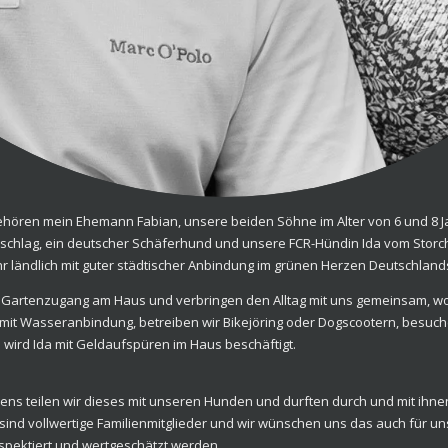
gehören mein Ehemann Fabian, unsere beiden Söhne im Alter von 6 und 8 J
enschlag, ein deutscher Schäferhund und unsere FCR-Hündin Ida vom Stor
r ländlich mit guter städtischer Anbindung im grünen Herzen Deutschland
Gartenzugang am Haus und verbringen den Alltag mit uns gemeinsam, wo
mit Wasseranbindung, betreiben wir Bikejöring oder Dogscootern, besuc
wird Ida mit Geldaufspüren im Haus beschäftigt.
ens teilen wir dieses mit unseren Hunden und durften durch und mit ihnen 
ind vollwertige Familienmitglieder und wir wünschen uns das auch für un
espektiert und wertgeschätzt werden.